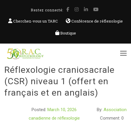
Restez connecté:
Cherchez-vous un TARC
Conférence de réflexologie
Boutique
Réflexologie craniosacrale
(CSR) niveau 1 (offert en
français et en anglais)
Posted:
March 10, 2026
By:
Association
canadienne de réflexologie
Comment: 0