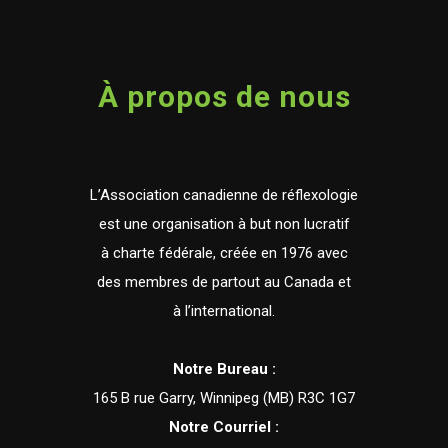
L’Association canadienne de réflexologie
est une organisation à but non lucratif
à charte fédérale, créée en 1976 avec
des membres de partout au Canada et
à l’international.
Notre Bureau :
165 B rue Garry, Winnipeg (MB) R3C 1G7
Notre Courriel :
info@reflexologycanada.org
Notre Téléphone :
(204) 477 4909 | 1-877-RAC-FEET
Heures de bureau
Lundi - Vendredi | 8h30 - 16h30 Heure du Centre