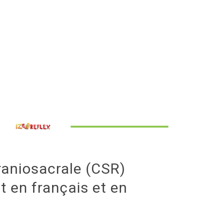
raniosacrale (CSR)
t en français et en