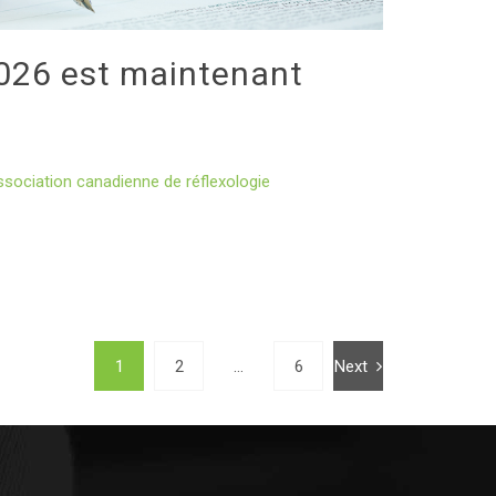
2026 est maintenant
sociation canadienne de réflexologie
1
2
…
6
Next