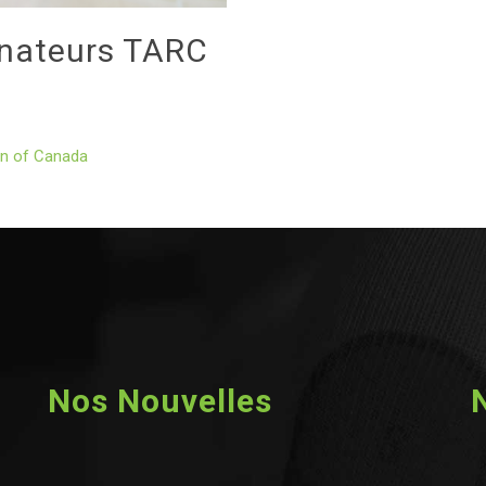
inateurs TARC
on of Canada
Nos Nouvelles